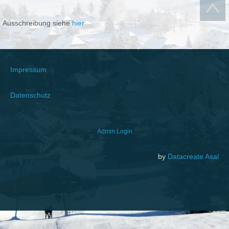
Ausschreibung siehe
hier
Impressum
Datenschutz
Admin Login
by
Datacreate Asal